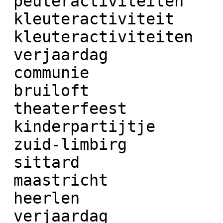
 peuteractiviteiten

 kleuteractiviteit

 kleuteractiviteiten

 verjaardag

 communie

 bruiloft

 theaterfeest

 kinderpartijtje

 zuid-limbirg

 sittard

 maastricht

 heerlen

 verjaardag
