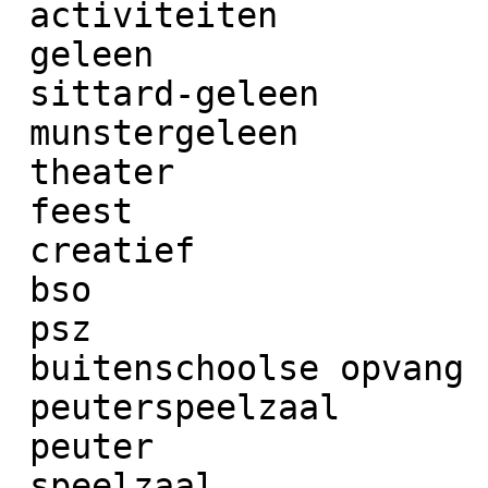
 activiteiten

 geleen

 sittard-geleen

 munstergeleen

 theater

 feest

 creatief

 bso

 psz

 buitenschoolse opvang

 peuterspeelzaal

 peuter

 speelzaal
