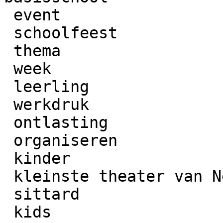
 event

 schoolfeest

 thema

 week

 leerling

 werkdruk

 ontlasting

 organiseren

 kinder

 kleinste theater van Nederland

 sittard

 kids
