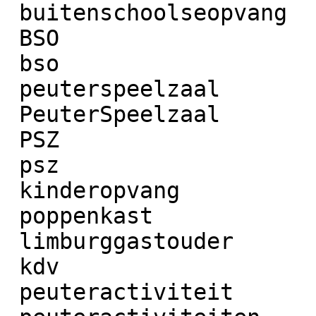
 buitenschoolseopvang

 BSO

 bso

 peuterspeelzaal

 PeuterSpeelzaal

 PSZ

 psz

 kinderopvang

 poppenkast

 limburggastouder

 kdv

 peuteractiviteit
