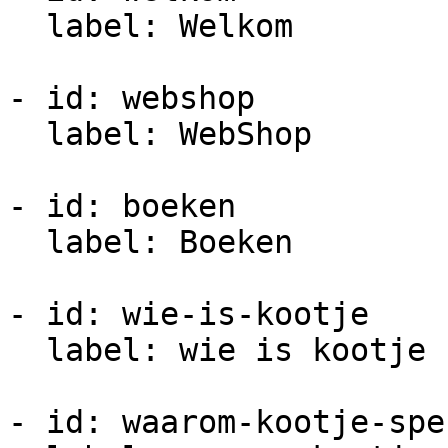
  label: Welkom

- id: webshop

  label: WebShop

- id: boeken

  label: Boeken

- id: wie-is-kootje

  label: wie is kootje

- id: waarom-kootje-spek