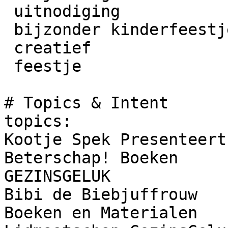
 uitnodiging

 bijzonder kinderfeestje

 creatief

 feestje

# Topics & Intent

topics:

Kootje Spek Presenteert 
Beterschap! Boeken

GEZINSGELUK

Bibi de Biebjuffrouw

Boeken en Materialen 
